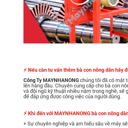
⚡
Nếu cần tư vấn thêm bà con nông dân hãy đ
Công Ty MAYNHANONG
chúng tôi đã có mặt t
lên hàng đầu. Chuyên cung cấp cho bà con n
và đội ngũ kỹ thuật nhiều năm trong nghề, sẽ
để đáp ứng được công việc của người dùng.
⚡
Khi đến với MAYNHANONG bà con nông dân s
+ Sự chuyên nghiệp và am hiểu sâu về máy sẽ 