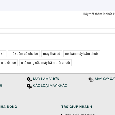
Hãy viết thêm ít nhất
1
vịt
máy băm cỏ cho bò
máy thái cỏ
nơi bán máy băm chuối
 nhuyễn cỏ
nhà cung cấp máy băm thái chuối
MÁY LÀM VƯỜN
MÁY XAY X
NG
CÁC LOẠI MÁY KHÁC
NHÀ NÔNG
TRỢ GIÚP NHANH