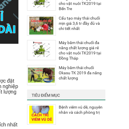
cho vật nuôi TK2019 tại
Bến Tre
Cấu tạo máy thái chuối
mịn giá 3,6 tr đầy đủ và
chi tiết nhất
Máy băm thái chuối đa
năng chất lượng giá rẻ
cho vật nuôi TK2019 tại
Đồng Tháp
Máy băm thái chuối
Okasu TK 2019 đa năng
chất lượng
ược đặt
n nghiệp
t lượng
TIÊU ĐIỂM MỤC
Bệnh viêm vú dê, nguyên
nhân và cách phòng trị
ích nhất