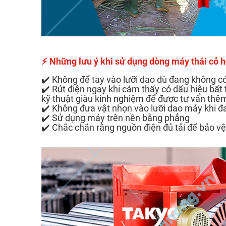
⚡
Những lưu ý khi sử dụng dòng máy thái cỏ 
✔️ Không để tay vào lưỡi dao dù đang không có đ
✔️ Rút điện ngay khi cảm thấy có dấu hiệu bất 
kỹ thuật giàu kinh nghiệm để được tư vấn thê
✔️ Không đưa vật nhọn vào lưỡi dao máy khi 
✔️ Sử dụng máy trên nền bằng phẳng
✔️ Chắc chắn rằng nguồn điện đủ tải để bảo v