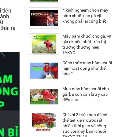
 tiến
4 kinh nghiệm chọn máy
hành
băm chuối cho gà vịt
không phải ai cũng biết
ất
thái ra
Máy băm chuối cho gà, vịt
giá rẻ, bền nhất trên thị
trường thương hiệu
TAKYO
Cách thức máy băm chuối
mịn hoạt động như thế
nào ?
Mua máy băm chuối cho
gà, bà con cần lưu ý các
điều sau
Chỉ với 2 triệu bạn đã có
thể tiết kiệm được rất
nhiều thời gian và công
sức với máy băm chuối
TAKYO TK 15