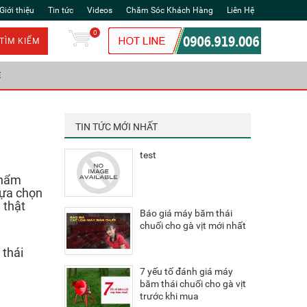
Giới thiệu
Tin tức
Videos
Chăm Sóc Khách Hàng
Liên Hệ
0
TÌM KIẾM
Ẻ
TIN TỨC MỚI NHẤT
test
 phẩm
lựa chọn
 thật
Báo giá máy băm thái
chuối cho gà vịt mới nhất
 thái
7 yếu tố đánh giá máy
băm thái chuối cho gà vịt
trước khi mua