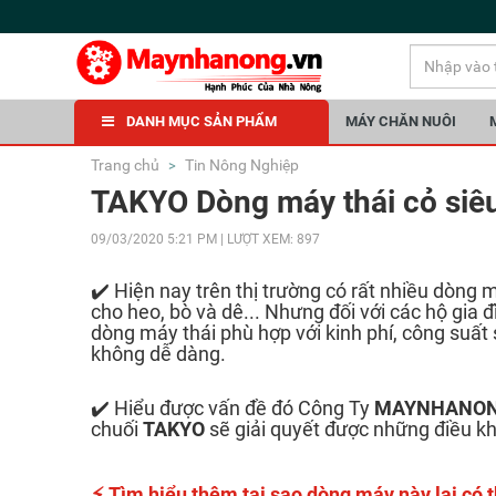
DANH MỤC SẢN PHẨM
MÁY CHĂN NUÔI
Trang chủ
Tin Nông Nghiệp
TAKYO Dòng máy thái cỏ siêu
09/03/2020 5:21 PM | LƯỢT XEM: 897
✔️ Hiện nay trên thị trường có rất nhiều dòng m
cho heo, bò và dê... Nhưng đối với các hộ gia 
dòng máy thái phù hợp với kinh phí, công suất
không dễ dàng.
✔️ Hiểu được vấn đề đó Công Ty
MAYNHANO
chuối
TAKYO
sẽ giải quyết được những điều k
⚡
Tìm hiểu thêm tại sao dòng máy này lại có 