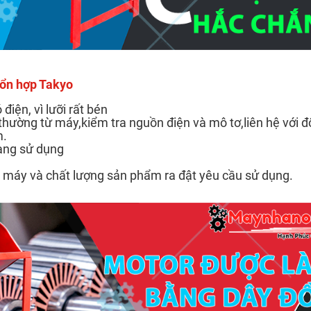
hổn hợp Takyo
iện, vì lưỡi rất bén
thường từ máy,kiểm tra nguồn điện và mô tơ,liên hệ với đ
m.
đang sử dụng
ệ máy và chất lượng sản phẩm ra đật yêu cầu sử dụng.