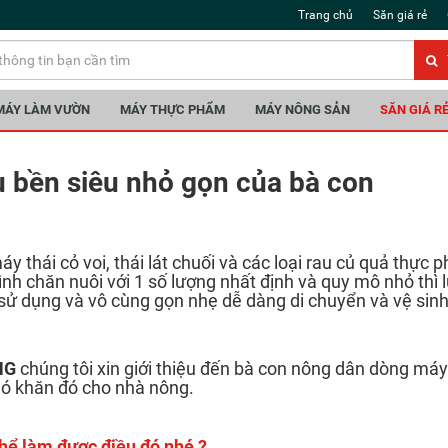
Trang chủ
Săn giá rẻ
MÁY LÀM VƯỜN
MÁY THỰC PHẨM
MÁY NÔNG SẢN
SĂN GIÁ R
 bền siêu nhỏ gọn của bà con
áy thái cỏ voi, thái lát chuối và các loại rau củ quả thực
đình chăn nuôi với 1 số lượng nhất định và quy mô nhỏ thì 
 sử dụng và vô cùng gọn nhẹ dễ dàng di chuyển và vệ sinh
NG
chúng tôi xin giới thiệu đến bà con nông dân dòng máy
hó khăn đó cho nhà nông.
thể làm được điều đó nhé ?