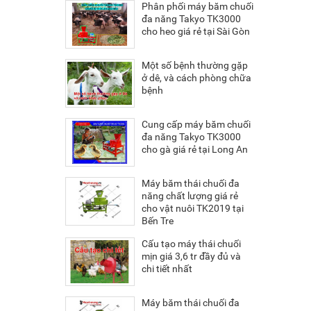
Phân phối máy băm chuối
đa năng Takyo TK3000
cho heo giá rẻ tại Sài Gòn
Một số bệnh thường gặp
ở dê, và cách phòng chữa
bệnh
Cung cấp máy băm chuối
đa năng Takyo TK3000
cho gà giá rẻ tại Long An
Máy băm thái chuối đa
năng chất lượng giá rẻ
cho vật nuôi TK2019 tại
Bến Tre
Cấu tạo máy thái chuối
mịn giá 3,6 tr đầy đủ và
chi tiết nhất
Máy băm thái chuối đa