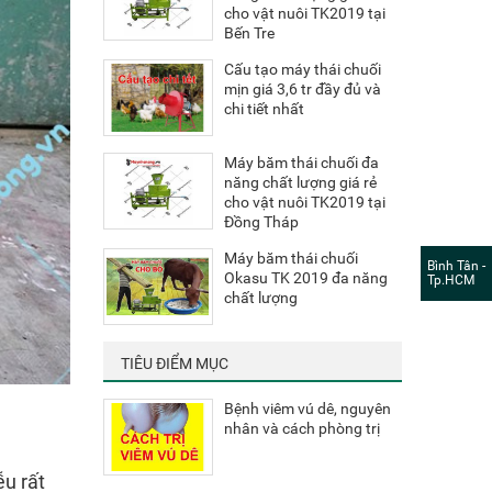
cho vật nuôi TK2019 tại
Bến Tre
Cấu tạo máy thái chuối
mịn giá 3,6 tr đầy đủ và
chi tiết nhất
Máy băm thái chuối đa
năng chất lượng giá rẻ
cho vật nuôi TK2019 tại
Đồng Tháp
Máy băm thái chuối
Bình Tân -
Okasu TK 2019 đa năng
Tp.HCM
chất lượng
TIÊU ĐIỂM MỤC
Bệnh viêm vú dê, nguyên
nhân và cách phòng trị
ễu rất