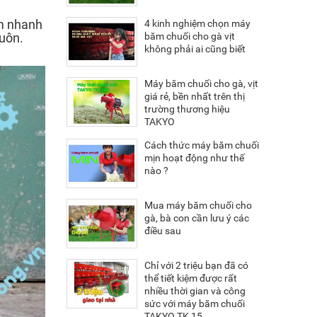
ăm nhanh
4 kinh nghiệm chọn máy
uôn.
băm chuối cho gà vịt
không phải ai cũng biết
Máy băm chuối cho gà, vịt
giá rẻ, bền nhất trên thị
trường thương hiệu
TAKYO
Cách thức máy băm chuối
mịn hoạt động như thế
nào ?
Mua máy băm chuối cho
gà, bà con cần lưu ý các
điều sau
Chỉ với 2 triệu bạn đã có
thể tiết kiệm được rất
nhiều thời gian và công
sức với máy băm chuối
TAKYO TK 15