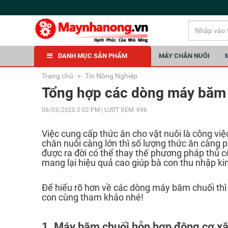
DANH MỤC SẢN PHẨM
MÁY CHĂN NUÔI
Trang chủ
Tin Nông Nghiệp
Tổng hợp các dòng máy băm 
06/03/2020 2:02 PM | LƯỢT XEM: 696
Việc cung cấp thức ăn cho vật nuôi là công v
chăn nuôi càng lớn thì số lượng thức ăn càng
được ra đời có thể thay thế phương pháp thủ c
mang lại hiệu quả cao giúp bà con thu nhập kin
Để hiểu rõ hơn về các dòng máy băm chuối thì s
con cùng tham khảo nhé!
1. Máy băm chuối hỗn hợp động cơ x