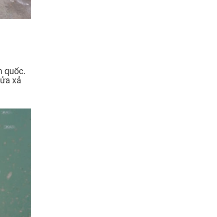
n quốc.
cửa xả