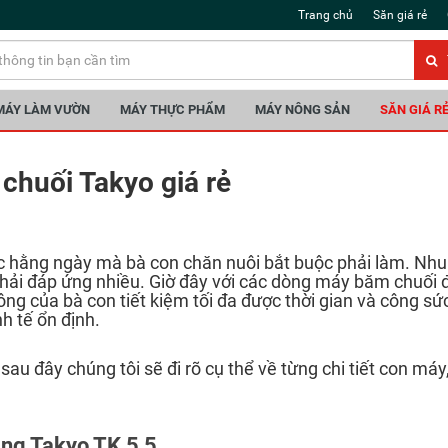
Trang chủ
Săn giá rẻ
MÁY LÀM VƯỜN
MÁY THỰC PHẨM
MÁY NÔNG SẢN
SĂN GIÁ R
chuối Takyo giá rẻ
iệc hằng ngày mà bà con chăn nuôi bắt buộc phải làm. Nhu
 phải đáp ứng nhiều. Giờ đây với các dòng máy băm chuối
ông của bà con tiết kiệm tối đa được thời gian và công sứ
h tế ổn định.
au đây chúng tôi sẽ đi rõ cụ thể về từng chi tiết con máy
ăng Takyo TK 5,5