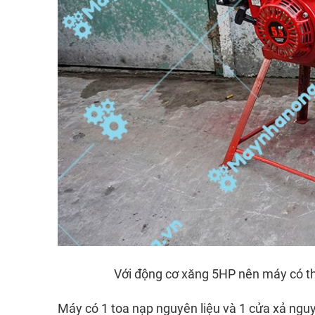
Với động cơ xăng 5HP nên máy có th
Máy có 1 toa nạp nguyên liệu và 1 cửa xả nguyê