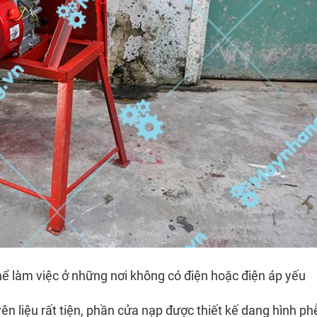
ể làm việc ở những nơi không có điện hoặc điện áp yếu
n liệu rất tiện, phần cửa nạp được thiết kế dang hình ph