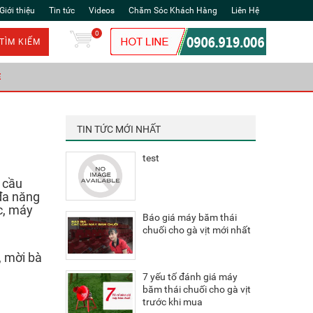
Giới thiệu
Tin tức
Videos
Chăm Sóc Khách Hàng
Liên Hệ
0
TÌM KIẾM
Ẻ
TIN TỨC MỚI NHẤT
test
 cầu
 đa năng
c, máy
Báo giá máy băm thái
chuối cho gà vịt mới nhất
, mời bà
7 yếu tố đánh giá máy
băm thái chuối cho gà vịt
trước khi mua