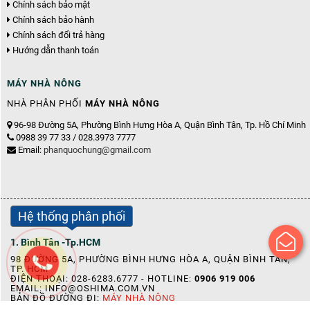
Chính sách bảo mật
Chính sách bảo hành
Chính sách đổi trả hàng
Hướng dẫn thanh toán
MÁY NHÀ NÔNG
NHÀ PHÂN PHỐI
MÁY NHÀ NÔNG
96-98 Đường 5A, Phường Bình Hưng Hòa A, Quận Bình Tân, Tp. Hồ Chí Minh
0988 39 77 33 / 028.3973 7777
Email:
phanquochung@gmail.com
Hệ thống phân phối
1. Bình Tân -Tp.HCM
98 ĐƯỜNG 5A, PHƯỜNG BÌNH HƯNG HÒA A, QUẬN BÌNH TÂN,
TP. HCM
ĐIỆN THOẠI: 028-6283.6777 - HOTLINE:
0906 919 006
EMAIL:
INFO@OSHIMA.COM.VN
BẢN ĐỒ ĐƯỜNG ĐI:
MÁY NHÀ NÔNG