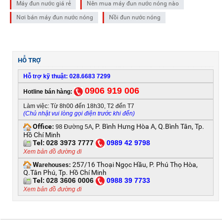
Máy đun nước giá rẻ
Nên mua máy đun nước nóng nào
Nơi bán máy đun nước nóng
Nồi đun nước nóng
HỖ TRỢ
Hỗ trợ kỹ thuật: 028.6683 7299
0906 919 006
Hotline bán hàng:
Làm việc: Từ 8h00 đến 18h30, T2 đến T7
(Chủ nhật vui lòng gọi điện trước khi đến)
Office
, P. Bình Hưng Hòa A, Q.Bình Tân, Tp.
:
98 Đường 5A
Hồ Chí Minh
Tel:
028 3973 7777
0
989 42 9798
Xem bản đồ đường đi
W
257/16 Thoại Ngọc Hầu, P. Phú Thọ Hòa,
arehouses:
Q.Tân Phú, Tp. Hồ Chí Minh
Tel:
028 3606 0006
0
988 39 7733
Xem bản đồ đường đi