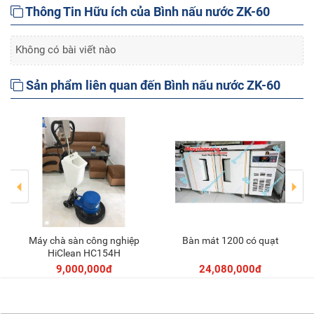
Thông Tin Hữu ích của Bình nấu nước ZK-60
Không có bài viết nào
Sản phẩm liên quan đến Bình nấu nước ZK-60
Máy chà sàn công nghiệp
Bàn mát 1200 có quạt
Thêm vào giỏ
Thêm vào giỏ
HiClean HC154H
9,000,000đ
24,080,000đ