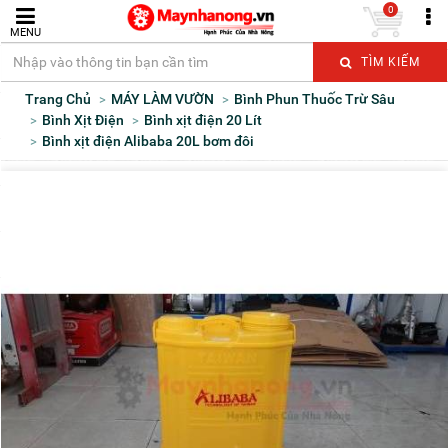
0
MENU
TÌM KIẾM
Trang Chủ
MÁY LÀM VƯỜN
Bình Phun Thuốc Trừ Sâu
Bình Xịt Điện
Bình xịt điện 20 Lít
Bình xịt điện Alibaba 20L bơm đôi