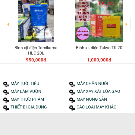
Bình xịt điện Tomikama
Bình xịt điện Takyo TK 20
Thêm vào giỏ
Thêm vào giỏ
HLC 20L
950,000đ
1,000,000đ
MÁY TƯỚI TIÊU
MÁY CHĂN NUÔI
MÁY LÀM VƯỜN
MÁY XAY XÁT LÚA GẠO
MÁY THỰC PHẨM
MÁY NÔNG SẢN
THIẾT BỊ GIA DỤNG
CÁC LOẠI MÁY KHÁC