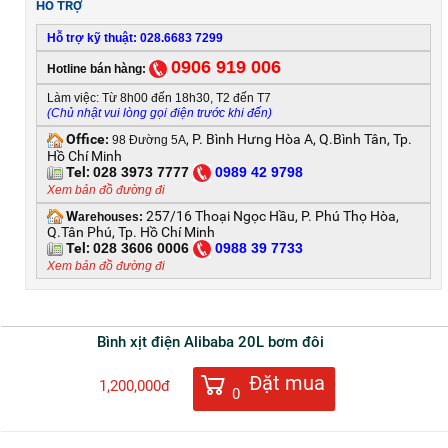
HỖ TRỢ
Hỗ trợ kỹ thuật: 028.6683 7299
0906 919 006
Hotline bán hàng:
Làm việc: Từ 8h00 đến 18h30, T2 đến T7
(Chủ nhật vui lòng gọi điện trước khi đến)
Office
, P. Bình Hưng Hòa A, Q.Bình Tân, Tp.
:
98 Đường 5A
Hồ Chí Minh
Tel:
028 3973 7777
0
989 42 9798
Xem bản đồ đường đi
W
257/16 Thoại Ngọc Hầu, P. Phú Thọ Hòa,
arehouses:
Q.Tân Phú, Tp. Hồ Chí Minh
Tel:
028 3606 0006
0
988 39 7733
Xem bản đồ đường đi
Bình xịt điện Alibaba 20L bơm đôi
Đặt mua
1,200,000đ
0