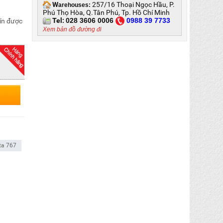
W
257/16 Thoại Ngọc Hầu, P.
arehouses:
Phú Thọ Hòa, Q.Tân Phú, Tp. Hồ Chí Minh
Tel:
028 3606 0006
0
988 39 7733
tín được
Xem bản đồ đường đi
ta 767