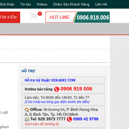
Giới thiệu
Tin tức
Videos
Chăm Sóc Khách Hàng
Liên Hệ
0
TÌM KIẾM
Ẻ
HỖ TRỢ
Hỗ trợ kỹ thuật: 028.6683 7299
0906 919 006
Hotline bán hàng:
Làm việc: Từ 8h00 đến 18h30, T2 đến T7
(Chủ nhật vui lòng gọi điện trước khi đến)
Office
, P. Bình Hưng Hòa
:
98 Đường 5A
c vật
A, Q.Bình Tân, Tp. Hồ Chí Minh
Tel:
028 3973 7777
0
989 42 9798
Xem bản đồ đường đi
 phun