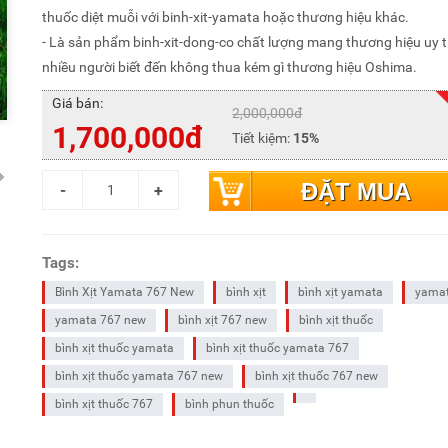
thuốc diệt muỗi với binh-xit-yamata hoặc thương hiệu khác.
- Là sản phẩm binh-xit-dong-co chất lượng mang thương hiệu uy 
nhiều người biết đến không thua kém gì thương hiệu Oshima.
Giá bán:
2,000,000đ
1,700,000đ
Tiết kiệm:
15%
ĐẶT MUA
Tags:
Bình Xịt Yamata 767 New
bình xịt
bình xịt yamata
yama
yamata 767 new
bình xịt 767 new
bình xịt thuốc
bình xịt thuốc yamata
bình xịt thuốc yamata 767
bình xịt thuốc yamata 767 new
bình xịt thuốc 767 new
bình xịt thuốc 767
bình phun thuốc