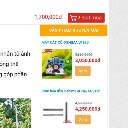
1,700,000đ
Đặt mua
0
SẢN PHẨM KHUYẾN MÃI
MÁY CẮT CỎ OSHIMA W 330
 nhân tố ảnh
3,830,000đ
3,050,000đ
hông thể
Xem
ng góp phần
Bơm hỏa tiễn Oshima 4OS6/14 2 HP
4,550,000đ
4,250,000đ
Xem