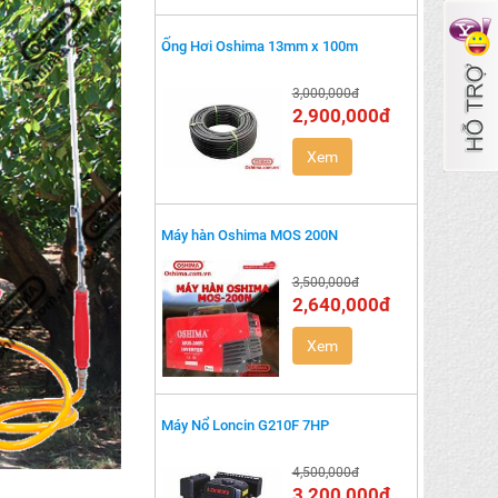
Ống Hơi Oshima 13mm x 100m
3,000,000đ
2,900,000đ
Xem
Máy hàn Oshima MOS 200N
3,500,000đ
2,640,000đ
Xem
Máy Nổ Loncin G210F 7HP
4,500,000đ
3,200,000đ