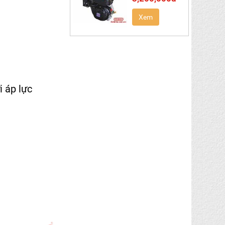
Xem
i áp lực