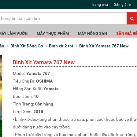
Trang chủ
Săn giá rẻ
MÁY LÀM VƯỜN
MÁY THỰC PHẨM
MÁY NÔNG SẢN
SĂN GIÁ R
Sâu
Bình Xịt Động Cơ
Bình xịt 2 thì
Bình Xịt Yamata 767 New
Bình Xịt Yamata 767 New
Model:
Yamata 767
Tiêu Chuẩn:
OSHIMA
Hãng Sản Xuất:
Yamata
Bảo Hành:
10
Tình Trạng:
Còn hàng
Lượt Xem:
2015
- binh-xit-deo-lung phun thuốc trừ sâu, phun các thuốc bảo vệ thự
dưới dạng nước vào cây trồng.
- Phun tưới cây trồng và hoa màu, phun thuốc tiêu độc khử trùng,