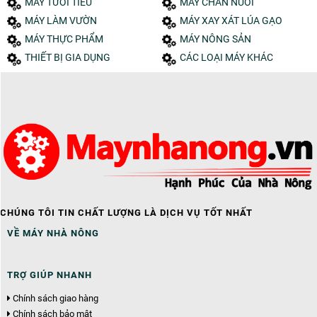
MÁY TƯỚI TIÊU
MÁY CHĂN NUÔI
MÁY LÀM VƯỜN
MÁY XAY XÁT LÚA GẠO
MÁY THỰC PHẨM
MÁY NÔNG SẢN
THIẾT BỊ GIA DỤNG
CÁC LOẠI MÁY KHÁC
CHÚNG TÔI TIN CHẤT LƯỢNG LÀ DỊCH VỤ TỐT NHẤT
VỀ MÁY NHÀ NÔNG
TRỢ GIÚP NHANH
Chính sách giao hàng
Chính sách bảo mật