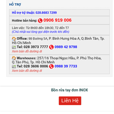
HỖ TRỢ
Hỗ trợ kỹ thuật: 028.6683 7299
0906 919 006
Hotline bán hàng:
Làm việc: Từ 8h00 đến 18h30, T2 đến T7
(Chủ nhật vui lòng gọi điện trước khi đến)
Office
, P. Bình Hưng Hòa A, Q.Bình Tân, Tp.
:
98 Đường 5A
Hồ Chí Minh
Tel:
028 3973 7777
0
989 42 9798
Xem bản đồ đường đi
W
257/16 Thoại Ngọc Hầu, P. Phú Thọ Hòa,
arehouses:
Q.Tân Phú, Tp. Hồ Chí Minh
Tel:
028 3606 0006
0
988 39 7733
Xem bản đồ đường đi
Bồn rửa tay đơn INOX
Liên Hệ