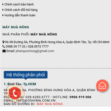
Chính sách bảo hành
Chính sách đổi trả hàng
Hướng dẫn thanh toán
MÁY NHÀ NÔNG
NHÀ PHÂN PHỐI
MÁY NHÀ NÔNG
96-98 Đường 5A, Phường Bình Hưng Hòa A, Quận Bình Tân, Tp. Hồ Chí Minh
0988 39 77 33 / 028.3973 7777
Email:
phanquochung@gmail.com
Hệ thống phân phối
1. Bình Tân -Tp.HCM
98 ĐƯỜNG 5A, PHƯỜNG BÌNH HƯNG HÒA A, QUẬN BÌNH TÂN,
TP. HCM
ĐIỆN THOẠI: 028-6283.6777 - HOTLINE:
0906 919 006
EMAIL:
INFO@OSHIMA.COM.VN
BẢN ĐỒ ĐƯỜNG ĐI:
MÁY NHÀ NÔNG