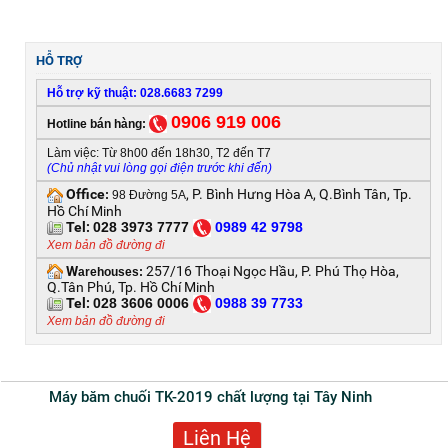
HỖ TRỢ
Hỗ trợ kỹ thuật: 028.6683 7299
0906 919 006
Hotline bán hàng:
Làm việc: Từ 8h00 đến 18h30, T2 đến T7
(Chủ nhật vui lòng gọi điện trước khi đến)
Office
, P. Bình Hưng Hòa A, Q.Bình Tân, Tp.
:
98 Đường 5A
Hồ Chí Minh
Tel:
028 3973 7777
0
989 42 9798
Xem bản đồ đường đi
W
257/16 Thoại Ngọc Hầu, P. Phú Thọ Hòa,
arehouses:
Q.Tân Phú, Tp. Hồ Chí Minh
Tel:
028 3606 0006
0
988 39 7733
Xem bản đồ đường đi
Máy băm chuối TK-2019 chất lượng tại Tây Ninh
Liên Hệ