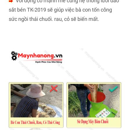
Với động cơ mạnh mẽ cùng hệ thống lưỡi dao
sắt bén TK-2019 sẽ giúp việc bà con tốn công
sức ngồi thái chuối. rau, cỏ sẽ biến mất.