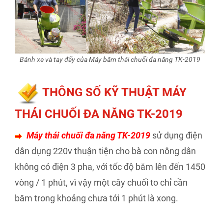
Bánh xe và tay đẩy của Máy băm thái chuối đa năng TK-2019
THÔNG SỐ KỸ THUẬT MÁY
THÁI CHUỐI ĐA NĂNG TK-2019
Máy thái chuối đa năng TK-2019
sử dụng điện
dân dụng 220v thuận tiện cho bà con nông dân
không có điện 3 pha, với tốc độ băm lên đến 1450
vòng / 1 phút, vì vậy một cây chuối to chỉ cần
băm trong khoảng chưa tới 1 phút là xong.