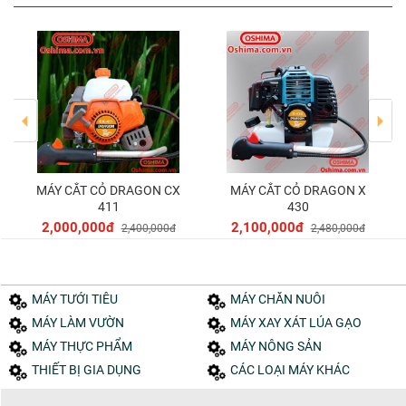
MÁY CẮT CỎ DRAGON CX
MÁY CẮT CỎ DRAGON X
Thêm vào giỏ
Thêm vào giỏ
411
430
2,000,000đ
2,100,000đ
2,400,000đ
2,480,000đ
MÁY TƯỚI TIÊU
MÁY CHĂN NUÔI
MÁY LÀM VƯỜN
MÁY XAY XÁT LÚA GẠO
MÁY THỰC PHẨM
MÁY NÔNG SẢN
THIẾT BỊ GIA DỤNG
CÁC LOẠI MÁY KHÁC