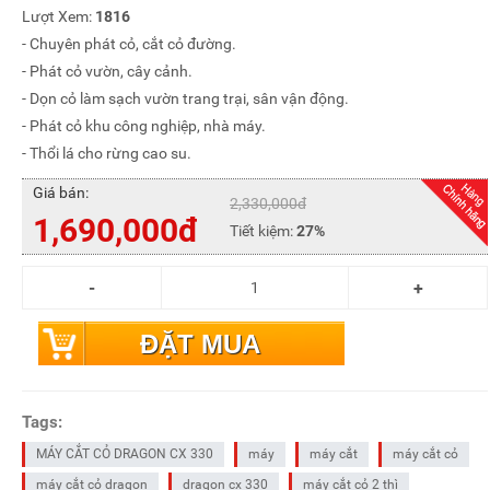
Lượt Xem:
1816
- Chuyên phát cỏ, cắt cỏ đường.
- Phát cỏ vườn, cây cảnh.
- Dọn cỏ làm sạch vườn trang trại, sân vận động.
- Phát cỏ khu công nghiệp, nhà máy.
- Thổi lá cho rừng cao su.
Giá bán:
2,330,000đ
1,690,000đ
Tiết kiệm:
27%
ĐẶT MUA
Tags:
MÁY CẮT CỎ DRAGON CX 330
máy
máy cắt
máy cắt cỏ
máy cắt cỏ dragon
dragon cx 330
máy cắt cỏ 2 thì