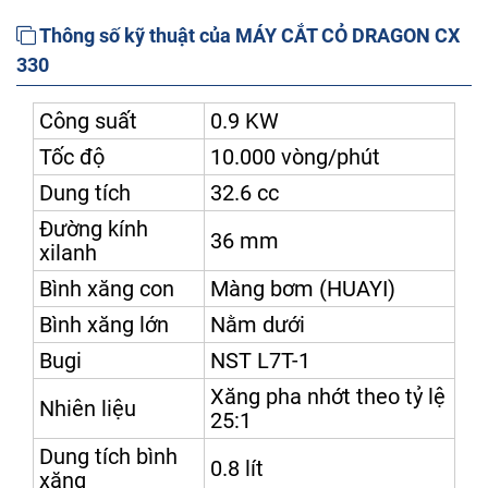
Thông số kỹ thuật của MÁY CẮT CỎ DRAGON CX
330
Công suất
0.9 KW
Tốc độ
10.000 vòng/phút
Dung tích
32.6 cc
Đường kính
36 mm
xilanh
Bình xăng con
Màng bơm (HUAYI)
Bình xăng lớn
Nằm dưới
Bugi
NST L7T-1
Xăng pha nhớt theo tỷ lệ
Nhiên liệu
25:1
Dung tích bình
0.8 lít
xăng