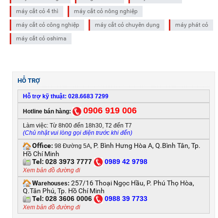
máy cắt cỏ 4 thì
máy cắt cỏ nông nghiệp
máy cắt cỏ công nghiệp
máy cắt cỏ chuyên dụng
máy phát cỏ
máy cắt cỏ oshima
HỖ TRỢ
Hỗ trợ kỹ thuật: 028.6683 7299
0906 919 006
Hotline bán hàng:
Làm việc: Từ 8h00 đến 18h30, T2 đến T7
(Chủ nhật vui lòng gọi điện trước khi đến)
Office
, P. Bình Hưng Hòa A, Q.Bình Tân, Tp.
:
98 Đường 5A
Hồ Chí Minh
Tel:
028 3973 7777
0
989 42 9798
Xem bản đồ đường đi
W
257/16 Thoại Ngọc Hầu, P. Phú Thọ Hòa,
arehouses:
Q.Tân Phú, Tp. Hồ Chí Minh
Tel:
028 3606 0006
0
988 39 7733
Xem bản đồ đường đi