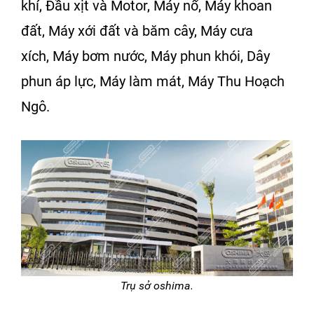
khí
,
Đầu xịt và Motor
,
Máy nổ
,
Máy khoan
đất
,
Máy xới đất và băm cây
,
Máy cưa
xích
,
Máy bơm nước
,
Máy phun khói
,
Dây
phun áp lực
,
Máy làm mát
,
Máy Thu Hoạch
Ngô
.
Trụ sở oshima.