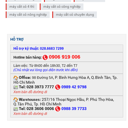
máy cắt cỏ 4 thì
máy cắt cỏ công nghiệp
máy cắt cỏ nông nghiệp
máy cắt cỏ chuyên dụng
HỖ TRỢ
Hỗ trợ kỹ thuật: 028.6683 7299
0906 919 006
Hotline bán hàng:
Làm việc: Từ 8h00 đến 18h30, T2 đến T7
(Chủ nhật vui lòng gọi điện trước khi đến)
Office
, P. Bình Hưng Hòa A, Q.Bình Tân, Tp.
:
98 Đường 5A
Hồ Chí Minh
Tel:
028 3973 7777
0
989 42 9798
Xem bản đồ đường đi
W
257/16 Thoại Ngọc Hầu, P. Phú Thọ Hòa,
arehouses:
Q.Tân Phú, Tp. Hồ Chí Minh
Tel:
028 3606 0006
0
988 39 7733
Xem bản đồ đường đi