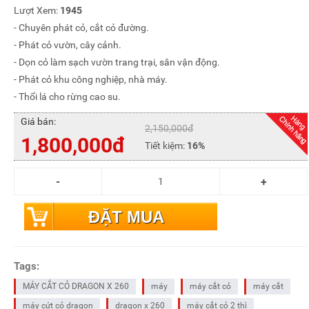
Lượt Xem:
1945
- Chuyên phát cỏ, cắt cỏ đường.
- Phát cỏ vườn, cây cảnh.
- Dọn cỏ làm sạch vườn trang trại, sân vận động.
- Phát cỏ khu công nghiệp, nhà máy.
- Thổi lá cho rừng cao su.
Giá bán:
2,150,000đ
1,800,000đ
Tiết kiệm:
16%
ĐẶT MUA
Tags:
MÁY CẮT CỎ DRAGON X 260
máy
máy cắt cỏ
máy cắt
máy cứt cỏ dragon
dragon x 260
máy cắt cỏ 2 thì