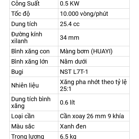
Công Suất
0.5 KW
Tốc độ
10.000 vòng/phút
Dung tích
25.4 cc
Đường kính
34 mm
xilanh
Bình xăng con
Màng bơm (HUAYI)
Bình xăng lớn
Nằm dưới
Bugi
NST L7T-1
Xăng pha nhớt theo tỷ lệ
Nhiên liệu
25:1
Dung tích bình
0.6 lít
xăng
Loại cần
Cần xoay 26 mm 9 khía
Màu sắc
Xanh đen
Trọng lượng
6.5 kg