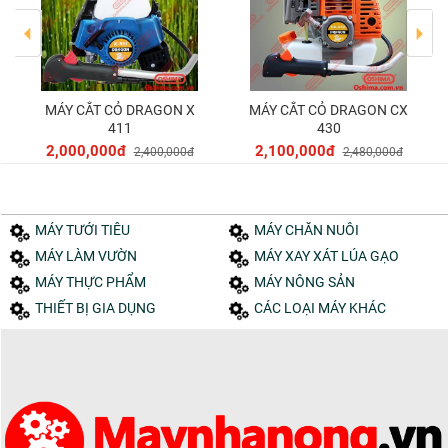
MÁY CẮT CỎ DRAGON X
MÁY CẮT CỎ DRAGON CX
Thêm vào giỏ
Thêm vào giỏ
411
430
2,000,000đ
2,100,000đ
2,400,000đ
2,480,000đ
MÁY TƯỚI TIÊU
MÁY CHĂN NUÔI
MÁY LÀM VƯỜN
MÁY XAY XÁT LÚA GẠO
MÁY THỰC PHẨM
MÁY NÔNG SẢN
THIẾT BỊ GIA DỤNG
CÁC LOẠI MÁY KHÁC