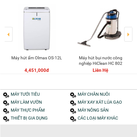
Máy hút ẩm Olmas OS-12L
Máy hút bụi nước công
Thêm vào giỏ
nghiệp HiClean HC 802
4,451,000đ
Liên Hệ
MÁY TƯỚI TIÊU
MÁY CHĂN NUÔI
MÁY LÀM VƯỜN
MÁY XAY XÁT LÚA GẠO
MÁY THỰC PHẨM
MÁY NÔNG SẢN
THIẾT BỊ GIA DỤNG
CÁC LOẠI MÁY KHÁC