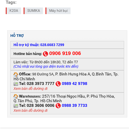
Tags:
K20A
SUMIKA
Máy hút bụi
HỖ TRỢ
Hỗ trợ kỹ thuật: 028.6683 7299
0906 919 006
Hotline bán hàng:
Làm việc: Từ 8h00 đến 18h30, T2 đến T7
(Chủ nhật vui lòng gọi điện trước khi đến)
Office
, P. Bình Hưng Hòa A, Q.Bình Tân, Tp.
:
98 Đường 5A
Hồ Chí Minh
Tel:
028 3973 7777
0
989 42 9798
Xem bản đồ đường đi
W
257/16 Thoại Ngọc Hầu, P. Phú Thọ Hòa,
arehouses:
Q.Tân Phú, Tp. Hồ Chí Minh
Tel:
028 3606 0006
0
988 39 7733
Xem bản đồ đường đi