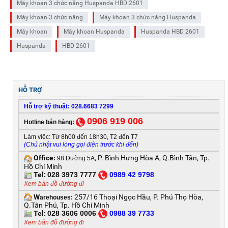
Máy khoan 3 chức năng Huspanda HBD 2601
Máy khoan 3 chức năng
Máy khoan 3 chức năng Huspanda
Máy khoan
Máy khoan Huspanda
Huspanda HBD 2601
Huspanda
HBD 2601
HỖ TRỢ
Hỗ trợ kỹ thuật: 028.6683 7299
0906 919 006
Hotline bán hàng:
Làm việc: Từ 8h00 đến 18h30, T2 đến T7
(Chủ nhật vui lòng gọi điện trước khi đến)
Office
, P. Bình Hưng Hòa A, Q.Bình Tân, Tp.
:
98 Đường 5A
Hồ Chí Minh
Tel:
028 3973 7777
0
989 42 9798
Xem bản đồ đường đi
W
257/16 Thoại Ngọc Hầu, P. Phú Thọ Hòa,
arehouses:
Q.Tân Phú, Tp. Hồ Chí Minh
Tel:
028 3606 0006
0
988 39 7733
Xem bản đồ đường đi