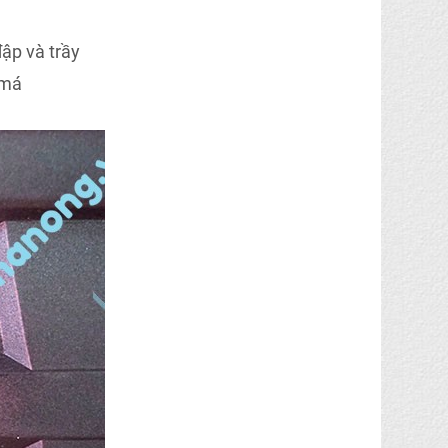
ập và trầy
 má