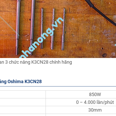
n 3 chức năng K3CN28 chính hãng
 năng Oshima K3CN28
850W
0 – 4.000 lần/phút
30mm