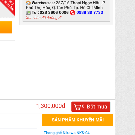
W
257/16 Thoại Ngọc Hầu, P.
arehouses:
Phú Thọ Hòa, Q.Tân Phú, Tp. Hồ Chí Minh
Tel:
028 3606 0006
0
988 39 7733
Xem bản đồ đường đi
1,300,000đ
8
Đặt mua
0
SẢN PHẨM KHUYẾN MÃI
Thang ghế Nikawa NKS-04