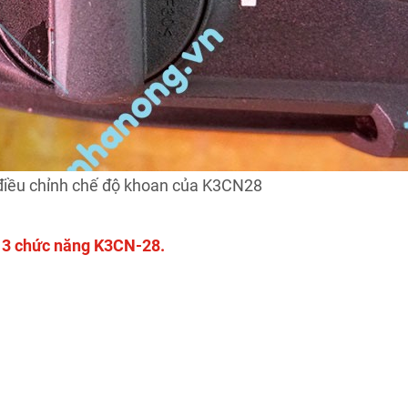
điều chỉnh chế độ khoan của K3CN28
 3 chức năng K3CN-28.