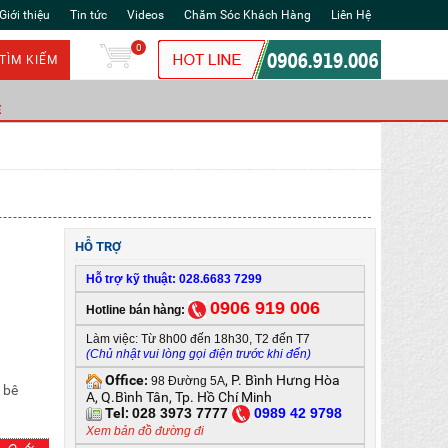
Giới thiệu
Tin tức
Videos
Chăm Sóc Khách Hàng
Liên Hệ
0
TÌM KIẾM
Ẻ
HỖ TRỢ
Hỗ trợ kỹ thuật: 028.6683 7299
0906 919 006
Hotline bán hàng:
Làm việc: Từ 8h00 đến 18h30, T2 đến T7
(Chủ nhật vui lòng gọi điện trước khi đến)
Office
, P. Bình Hưng Hòa
:
98 Đường 5A
 bê
A, Q.Bình Tân, Tp. Hồ Chí Minh
Tel:
028 3973 7777
0
989 42 9798
Xem bản đồ đường đi