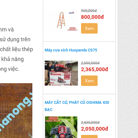
900,000đ
800,000đ
Xem
3mm và
sử dụng trên
hất liệu thép
Máy cưa xích Huspanda CS75
, khả năng
2,500,000đ
ng việc.
2,365,000đ
Xem
MÁY CẮT CỎ, PHÁT CỎ OSHIMA 430
BẠC
2,430,000đ
2,050,000đ