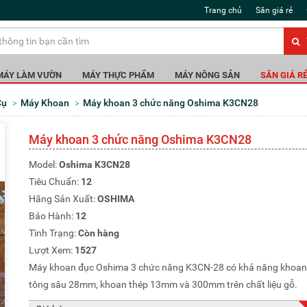
Trang chủ
Săn giá rẻ
MÁY LÀM VƯỜN
MÁY THỰC PHẨM
MÁY NÔNG SẢN
SĂN GIÁ R
Cụ
Máy Khoan
Máy khoan 3 chức năng Oshima K3CN28
Máy khoan 3 chức năng Oshima K3CN28
Model:
Oshima K3CN28
Tiêu Chuẩn:
12
Hãng Sản Xuất:
OSHIMA
Bảo Hành:
12
Tình Trạng:
Còn hàng
Lượt Xem:
1527
Máy khoan đục Oshima 3 chức năng K3CN-28 có khả năng khoan
tông sâu 28mm, khoan thép 13mm và 300mm trên chất liệu gỗ.