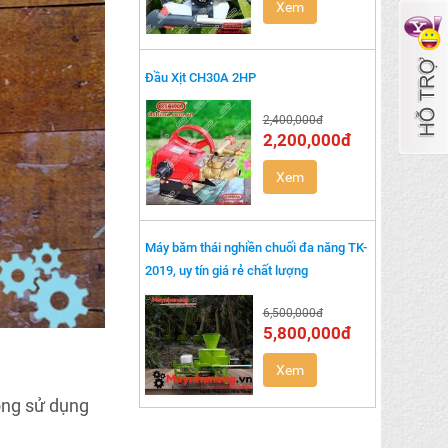
Xem
Đầu Xịt CH30A 2HP
2,400,000đ
2,200,000đ
Xem
Máy băm thái nghiền chuối đa năng TK-
2019, uy tín giá rẻ chất lượng
6,500,000đ
5,800,000đ
Xem
ộng sử dụng