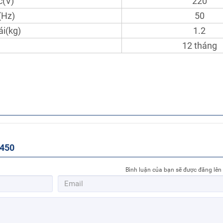
c(V)
220
(Hz)
50
ái(kg)
1.2
12 tháng
K450
Bình luận của bạn sẽ được đăng lên