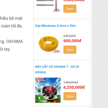
Xem
hiều bề mặt
toàn tối đa.
Dây Mitsukaiso 8.5mm x 50m
640,000đ
600,000đ
dụng. OSHIMA
ỏi tay.
Xem
MÁY CẮT CỎ OSHIMA T - GX 25 -
HONDA
7,680,000đ
6,250,000đ
Xem