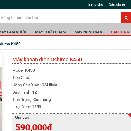
Trang chủ
Săn giá rẻ
MÁY LÀM VƯỜN
MÁY THỰC PHẨM
MÁY NÔNG SẢN
SĂN GIÁ R
Oshima K450
Máy khoan điện Oshima K450
Model:
K450
Tiêu Chuẩn:
Hãng Sản Xuất:
OSHIMA
Bảo Hành:
12
Tình Trạng:
Còn hàng
Lượt Xem:
1253
Giá bán:
590,000đ