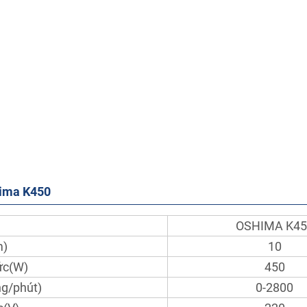
hima K450
OSHIMA K45
m)
10
ức(W)
450
ng/phút)
0-2800