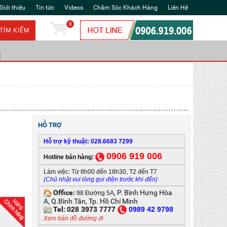
Giới thiệu
Tin tức
Videos
Chăm Sóc Khách Hàng
Liên Hệ
0
TÌM KIẾM
Ẻ
HỖ TRỢ
Hỗ trợ kỹ thuật: 028.6683 7299
0906 919 006
Hotline bán hàng:
Làm việc: Từ 8h00 đến 18h30, T2 đến T7
(Chủ nhật vui lòng gọi điện trước khi đến)
Office
, P. Bình Hưng Hòa
:
98 Đường 5A
A, Q.Bình Tân, Tp. Hồ Chí Minh
Tel:
028 3973 7777
0
989 42 9798
Xem bản đồ đường đi