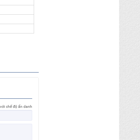
 với chế độ ẩn danh