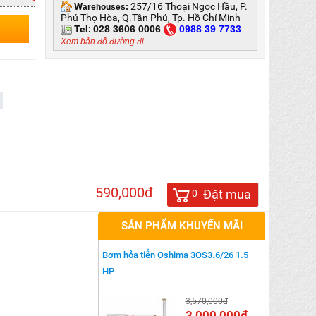
W
257/16 Thoại Ngọc Hầu, P.
arehouses:
Phú Thọ Hòa, Q.Tân Phú, Tp. Hồ Chí Minh
Tel:
028 3606 0006
0
988 39 7733
Xem bản đồ đường đi
590,000đ
Đặt mua
0
SẢN PHẨM KHUYẾN MÃI
Bơm hỏa tiễn Oshima 3OS3.6/26 1.5
HP
3,570,000đ
3,000,000đ