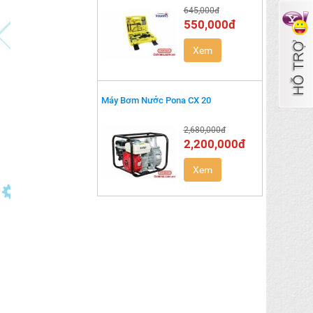
645,000đ
550,000đ
Xem
Máy Bơm Nước Pona CX 20
2,680,000đ
2,200,000đ
Xem