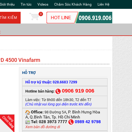
Giới thiệu
Tin tức
Videos
Chăm Sóc Khách Hàng
Liên Hệ
0
TÌM KIẾM
Ẻ
PD 4500 Vinafarm
HỖ TRỢ
Hỗ trợ kỹ thuật: 028.6683 7299
0906 919 006
Hotline bán hàng:
Làm việc: Từ 8h00 đến 18h30, T2 đến T7
(Chủ nhật vui lòng gọi điện trước khi đến)
Office
, P. Bình Hưng Hòa
:
98 Đường 5A
A, Q.Bình Tân, Tp. Hồ Chí Minh
Tel:
028 3973 7777
0
989 42 9798
Xem bản đồ đường đi