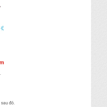
rm
.
 sau đó.