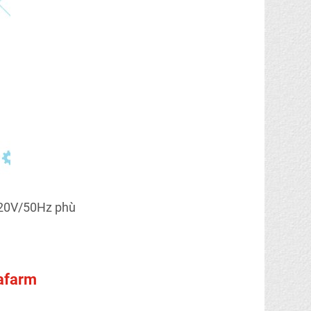
220V/50Hz phù
afarm