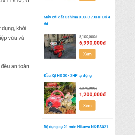
Máy xới đất Oshima XDX-C 7.0HP Đỏ 4
thì
ử dụng, khởi
iệp vừa và
8,100,000đ
6,990,000đ
Xem
ư đều an toàn
Đầu Xịt HS 30 - 2HP tự động
1,370,000đ
1,200,000đ
Xem
Bộ dụng cụ 21 món Nikawa NK-BS021