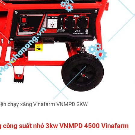
điện chạy xăng Vinafarm VNMPD 3KW
ăng công suất nhỏ 3kw VNMPD 4500 Vinafarm