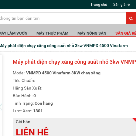
Trang chủ
Săn giá rẻ
MÁY LÀM VƯỜN
MÁY THỰC PHẨM
MÁY NÔNG SẢN
SĂN GIÁ R
Máy phát điện chạy xăng công suất nhỏ 3kw VNMPD 4500 Vinafarm
Máy phát điện chạy xăng công suất nhỏ 3kw VNM
Model:
VNMPD 4500 Vinafarm 3KW chạy xăng
Tiêu Chuẩn:
Hãng Sản Xuất:
Bảo Hành:
0
Tình Trạng:
Còn hàng
Lượt Xem:
1301
Giá bán:
LIÊN HỆ