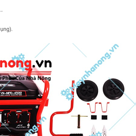
,…
dụng).