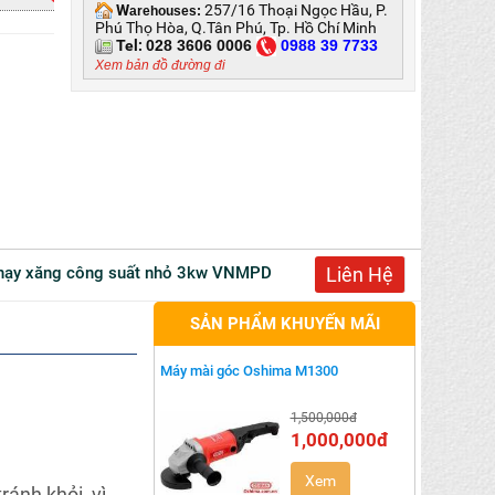
W
257/16 Thoại Ngọc Hầu, P.
arehouses:
Phú Thọ Hòa, Q.Tân Phú, Tp. Hồ Chí Minh
Tel:
028 3606 0006
0
988 39 7733
Xem bản đồ đường đi
 chạy xăng công suất nhỏ 3kw VNMPD 4500 Vinafarm
Liên Hệ
SẢN PHẨM KHUYẾN MÃI
Máy mài góc Oshima M1300
1,500,000đ
1,000,000đ
Xem
ránh khỏi, vì