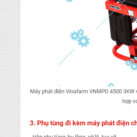
Máy phát điện Vinafarm VNMPD 4500 3KW vớ
hợp vớ
3. Phụ tùng đi kèm máy phát điện
- Hộp phụ tùng: bu lông, cờ lê, tua vít,…