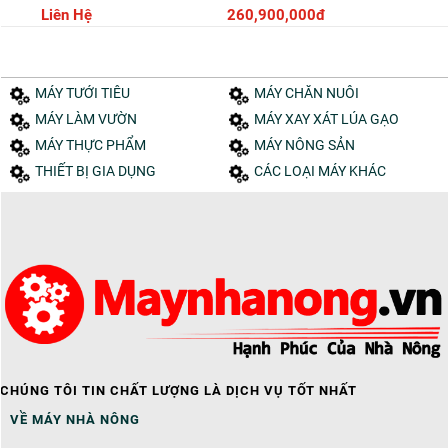
260,900,000đ
11,990,000đ
MÁY TƯỚI TIÊU
MÁY CHĂN NUÔI
MÁY LÀM VƯỜN
MÁY XAY XÁT LÚA GẠO
MÁY THỰC PHẨM
MÁY NÔNG SẢN
THIẾT BỊ GIA DỤNG
CÁC LOẠI MÁY KHÁC
CHÚNG TÔI TIN CHẤT LƯỢNG LÀ DỊCH VỤ TỐT NHẤT
VỀ MÁY NHÀ NÔNG