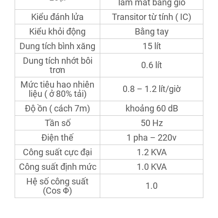
làm mát bằng gió
Kiểu đánh lửa
Transitor từ tính ( IC)
Kiểu khỏi động
Bằng tay
Dung tích bình xăng
15 lít
Dung tích nhớt bôi
0.6 lít
trơn
Mức tiêu hao nhiên
0.8 – 1.2 lít/giờ
liệu ( ở 80% tải)
Độ ồn ( cách 7m)
khoảng 60 dB
Tần số
50 Hz
Điện thế
1 pha – 220v
Công suất cực đại
1.2 KVA
Công suất định mức
1.0 KVA
Hệ số công suất
1.0
(Cos Φ)