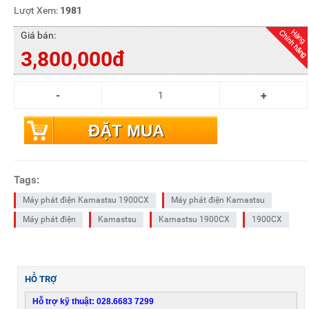
Lượt Xem:
1981
Giá bán:
3,800,000đ
ĐẶT MUA
Tags:
Máy phát điện Kamastsu 1900CX
Máy phát điện Kamastsu
Máy phát điện
Kamastsu
Kamastsu 1900CX
1900CX
HỖ TRỢ
Hỗ trợ kỹ thuật: 028.6683 7299