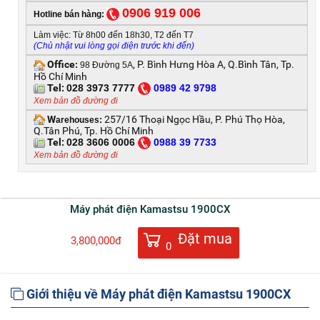
0906 919 006
Hotline bán hàng:
Làm việc: Từ 8h00 đến 18h30, T2 đến T7
(Chủ nhật vui lòng gọi điện trước khi đến)
Office
, P. Bình Hưng Hòa A, Q.Bình Tân, Tp.
:
98 Đường 5A
Hồ Chí Minh
Tel:
028 3973 7777
0
989 42 9798
Xem bản đồ đường đi
W
257/16 Thoại Ngọc Hầu, P. Phú Thọ Hòa,
arehouses:
Q.Tân Phú, Tp. Hồ Chí Minh
Tel:
028 3606 0006
0
988 39 7733
Xem bản đồ đường đi
Máy phát điện Kamastsu 1900CX
Đặt mua
3,800,000đ
0
Giới thiệu về Máy phát điện Kamastsu 1900CX