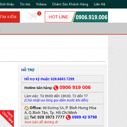
Giới thiệu
Tin tức
Videos
Chăm Sóc Khách Hàng
Liên Hệ
0
TÌM KIẾM
Ẻ
HỖ TRỢ
Hỗ trợ kỹ thuật: 028.6683 7299
0906 919 006
Hotline bán hàng:
Làm việc: Từ 8h00 đến 18h30, T2 đến T7
(Chủ nhật vui lòng gọi điện trước khi đến)
Office
, P. Bình Hưng Hòa
:
98 Đường 5A
A, Q.Bình Tân, Tp. Hồ Chí Minh
Tel:
028 3973 7777
0
989 42 9798
Xem bản đồ đường đi