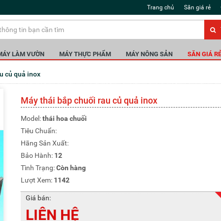
Trang chủ
Săn giá rẻ
MÁY LÀM VƯỜN
MÁY THỰC PHẨM
MÁY NÔNG SẢN
SĂN GIÁ R
au củ quả inox
Máy thái bắp chuối rau củ quả inox
Model:
thái hoa chuối
Tiêu Chuẩn:
Hãng Sản Xuất:
Bảo Hành:
12
Tình Trạng:
Còn hàng
Lượt Xem:
1142
Giá bán:
LIÊN HỆ