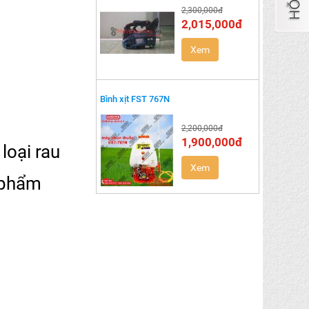
2,300,000đ
2,015,000đ
Xem
Bình xịt FST 767N
2,200,000đ
1,900,000đ
loại rau
Xem
n phẩm