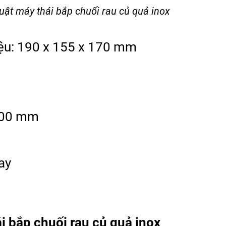
uật máy thái bắp chuối rau củ quả inox
iệu: 190 x 155 x 170 mm
m
 400 mm
tay
i bắp chuối rau củ quả inox