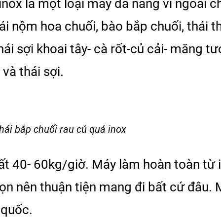
inox là một loại máy đa năng vì ngoài 
ái nộm hoa chuối, bào bắp chuối, thái t
hái sợi khoai tây- cà rốt-củ cải- măng tư
và thái sợi.
hái bắp chuối rau củ quả inox
ất 40- 60kg/giờ. Máy làm hoàn toàn từ 
gọn nên thuận tiện mang đi bất cứ đâu.
 quốc.