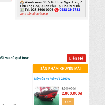
W
257/16 Thoại Ngọc Hầu, P.
arehouses:
Phú Thọ Hòa, Q.Tân Phú, Tp. Hồ Chí Minh
Tel:
028 3606 0006
0
988 39 7733
Xem bản đồ đường đi
huối rau củ quả inox
Liên Hệ
SẢN PHẨM KHUYẾN MÃI
Máy rửa xe Fully-V3 2500W
3,200,000đ
2,800,000đ
Xem