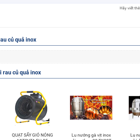
Hãy viết th
au củ quả inox
 rau củ quả inox
QUẠT SẤY GIÓ NÓNG
Lu nướng gà vịt inox
Lu nướng gà vịt inox
Thêm vào giỏ
Thêm vào giỏ