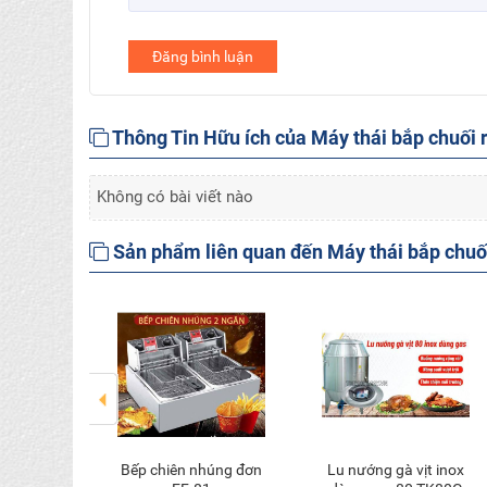
Đăng bình luận
Thông Tin Hữu ích của Máy thái bắp chuối r
Không có bài viết nào
Sản phẩm liên quan đến Máy thái bắp chuối
Bếp chiên nhúng đơn
Lu nướng gà vịt inox
 vào giỏ
Thêm vào giỏ