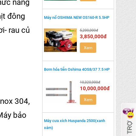
chức năng
hịt đông
Máy nổ OSHIMA NEW OS160-R 5.5HP
ơi- rau củ
5,200,000đ
3,850,000đ
Xem
Bơm hỏa tiễn Oshima 4OS8/37 7.5 HP
10,320,000đ
10,000,000đ
inox 304,
Xem
 Máy bảo
Máy cưa xích Huspanda 2500(xanh
xám)