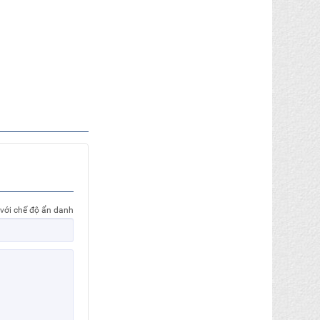
 với chế độ ẩn danh