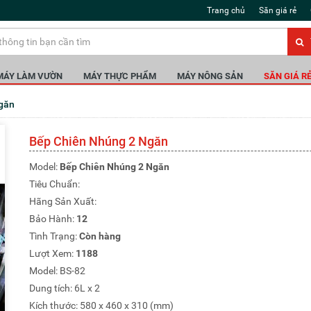
Trang chủ
Săn giá rẻ
MÁY LÀM VƯỜN
MÁY THỰC PHẨM
MÁY NÔNG SẢN
SĂN GIÁ R
Ngăn
Bếp Chiên Nhúng 2 Ngăn
Model:
Bếp Chiên Nhúng 2 Ngăn
Tiêu Chuẩn:
Hãng Sản Xuất:
Bảo Hành:
12
Tình Trạng:
Còn hàng
Lượt Xem:
1188
Model: BS-82
Dung tích: 6L x 2
Kích thước: 580 x 460 x 310 (mm)