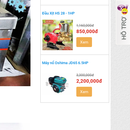
Đầu Xịt HS 28 - 1HP
1,160,000đ
850,000đ
Xem
Máy nổ Oshima JD65 6.5HP
3,300,000đ
2,200,000đ
Xem