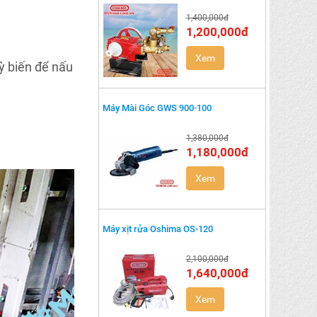
1,400,000đ
1,200,000đ
Xem
ỳ biến để nấu
Máy Mài Góc GWS 900-100
1,380,000đ
1,180,000đ
Xem
Máy xịt rửa Oshima OS-120
2,100,000đ
1,640,000đ
Xem