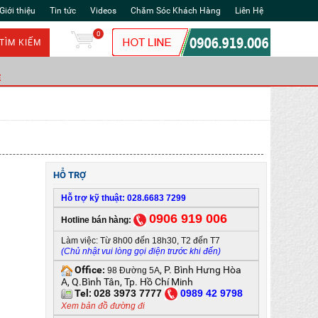
Giới thiệu
Tin tức
Videos
Chăm Sóc Khách Hàng
Liên Hệ
0
TÌM KIẾM
Ẻ
HỖ TRỢ
Hỗ trợ kỹ thuật: 028.6683 7299
0906 919 006
Hotline bán hàng:
Làm việc: Từ 8h00 đến 18h30, T2 đến T7
(Chủ nhật vui lòng gọi điện trước khi đến)
Office
, P. Bình Hưng Hòa
:
98 Đường 5A
A, Q.Bình Tân, Tp. Hồ Chí Minh
Tel:
028 3973 7777
0
989 42 9798
Xem bản đồ đường đi