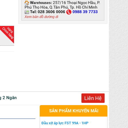
W
257/16 Thoại Ngọc Hầu, P.
arehouses:
Phú Thọ Hòa, Q.Tân Phú, Tp. Hồ Chí Minh
Tel:
028 3606 0006
0
988 39 7733
Xem bản đồ đường đi
ng 2 Ngăn
Liên Hệ
SẢN PHẨM KHUYẾN MÃI
Đầu xịt áp lực FST 99A - 1HP