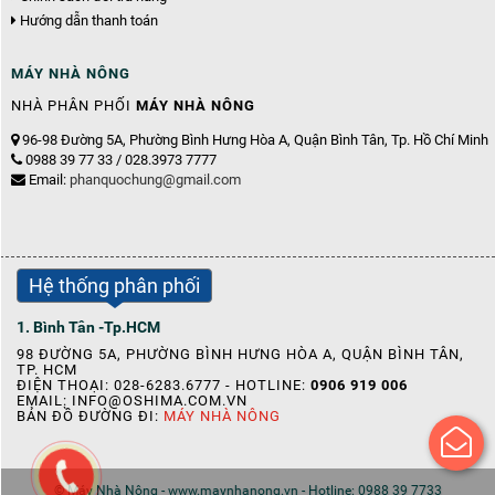
Hướng dẫn thanh toán
MÁY NHÀ NÔNG
NHÀ PHÂN PHỐI
MÁY NHÀ NÔNG
96-98 Đường 5A, Phường Bình Hưng Hòa A, Quận Bình Tân, Tp. Hồ Chí Minh
0988 39 77 33 / 028.3973 7777
Email:
phanquochung@gmail.com
Hệ thống phân phối
1. Bình Tân -Tp.HCM
98 ĐƯỜNG 5A, PHƯỜNG BÌNH HƯNG HÒA A, QUẬN BÌNH TÂN,
TP. HCM
ĐIỆN THOẠI: 028-6283.6777 - HOTLINE:
0906 919 006
EMAIL:
INFO@OSHIMA.COM.VN
BẢN ĐỒ ĐƯỜNG ĐI:
MÁY NHÀ NÔNG
© Máy Nhà Nông - www.maynhanong.vn - Hotline: 0988 39 7733