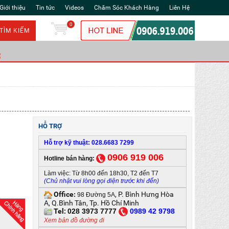
Giới thiệu
Tin tức
Videos
Chăm Sóc Khách Hàng
Liên Hệ
0
TÌM KIẾM
Ẻ
HỖ TRỢ
Hỗ trợ kỹ thuật: 028.6683 7299
0906 919 006
Hotline bán hàng:
Làm việc: Từ 8h00 đến 18h30, T2 đến T7
(Chủ nhật vui lòng gọi điện trước khi đến)
Office
, P. Bình Hưng Hòa
:
98 Đường 5A
A, Q.Bình Tân, Tp. Hồ Chí Minh
Tel:
028 3973 7777
0
989 42 9798
Xem bản đồ đường đi