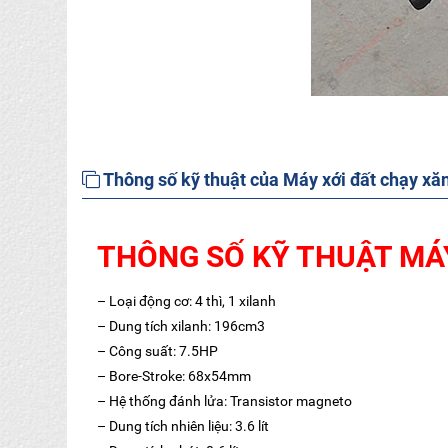
Thông số kỹ thuật của Máy xới đất chạy xă
THÔNG SỐ KỸ THUẬT MÁY
– Loại động cơ: 4 thì, 1 xilanh
– Dung tích xilanh: 196cm3
– Công suất: 7.5HP
– Bore-Stroke: 68x54mm
– Hệ thống đánh lửa: Transistor magneto
– Dung tích nhiên liệu: 3.6 lít