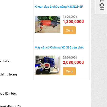
Khoan đục 3 chức năng K3CN28-SP
1,600,000đ
1,300,000đ
Xem
Máy cắt cỏ Oshima XD 330 cần chết
2,900,000đ
a chữa.
2,080,000đ
Xem
chỉnh, trọng
ao liên tục.
 hoạt động trên