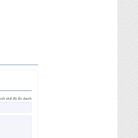
 với chế độ ẩn danh