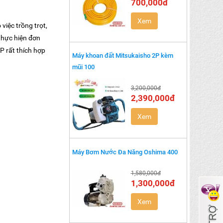
700,000đ
Xem
iệc trồng trọt,
thực hiện đơn
P rất thích hợp
Máy khoan đất Mitsukaisho 2P kèm
mũi 100
3,200,000đ
2,390,000đ
Xem
Máy Bơm Nước Đa Năng Oshima 400
1,580,000đ
1,300,000đ
Xem