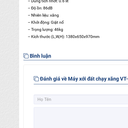
– Dung tích nhớt: 0.6 lít
– Độ ồn: 86dB
– Nhiên liệu: xăng
– Khởi động: Giật nổ
– Trọng lượng: 46kg
– Kích thước (L,W,H): 1380x650x970mm
Bình luận
Đánh giá về Máy xới đất chạy xăng VT