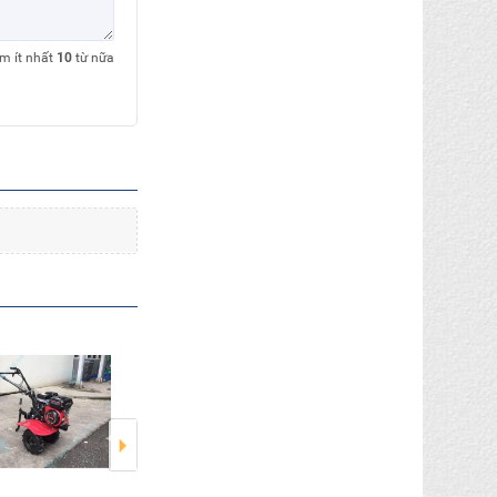
êm ít nhất
10
từ nữa