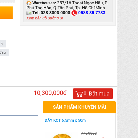
W
257/16 Thoại Ngọc Hầu, P.
arehouses:
Phú Thọ Hòa, Q.Tân Phú, Tp. Hồ Chí Minh
Tel:
028 3606 0006
0
988 39 7733
Xem bản đồ đường đi
nh
 đâu
10,300,000đ
Đặt mua
0
SẢN PHẨM KHUYẾN MÃI
DÂY KCT 6.5mm x 50m
775,000đ