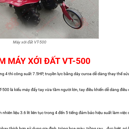
Máy xới đất VT-500
M MÁY XỚI ĐẤT VT-500
g 4 thì công suất 7.5HP, truyền lực bằng dây curoa dễ dàng thay thế sử
T-500 là kiểu máy đẩy tay vừa tầm người lớn, tay điều khiển dễ dàng điều 
hiên liệu 3.6 lít liên tục trong 4 đến 5 tiếng đảm bảo hiệu suất làm việc c
, phay thích hợp sử dụng gia đình, tròng hoa màu, trồng rau… đực biệt nó