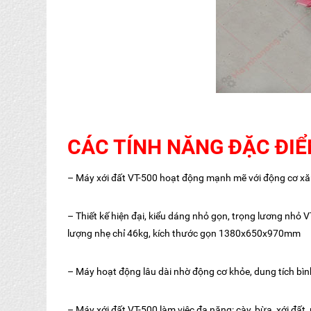
CÁC TÍNH NĂNG ĐẶC ĐIỂ
– Máy xới đất VT-500 hoạt động mạnh mẽ với động cơ xăn
– Thiết kế hiện đại, kiểu dáng nhỏ gọn, trọng lương nhỏ V
lượng nhẹ chỉ 46kg, kích thước gọn 1380x650x970mm
– Máy hoạt động lâu dài nhờ động cơ khỏe, dung tích bình n
– Máy xới đất VT-500 làm việc đa năng: cày, bừa, xới đất