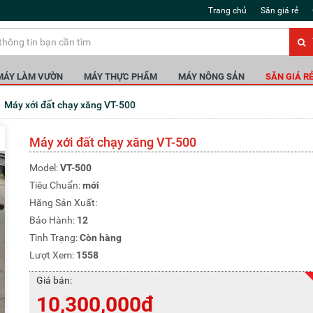
Trang chủ
Săn giá rẻ
MÁY LÀM VƯỜN
MÁY THỰC PHẨM
MÁY NÔNG SẢN
SĂN GIÁ R
Máy xới đất chạy xăng VT-500
Máy xới đất chạy xăng VT-500
Model:
VT-500
Tiêu Chuẩn:
mới
Hãng Sản Xuất:
Bảo Hành:
12
Tình Trạng:
Còn hàng
Lượt Xem:
1558
Giá bán:
10,300,000đ