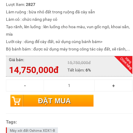
Lượt Xem:
2827
Làm ruộng : bừa nhỏ đất trong ruộng đã cày sẵn
Làm cỏ : chức năng phay cỏ
Tạo rãnh, lên luống : lên luống cho hoa màu, vun gốc ngô, khoai sắn,
mía
Lưỡi cày : dùng để cày đất, sử dụng cùng bánh bám>
Bộ bánh bám : được sử dụng máy trong công tác cày đất, xẽ rãnh,...
Giá bán:
15,750,000đ
14,750,000đ
Tiết kiệm:
6%
ĐẶT MUA
Tags:
Máy xới đất Oshima XDX1-B