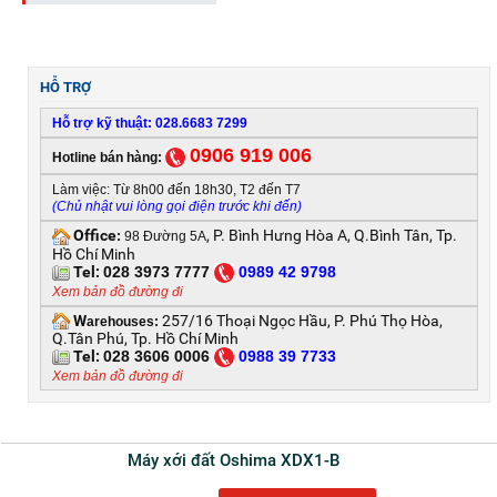
HỖ TRỢ
Hỗ trợ kỹ thuật: 028.6683 7299
0906 919 006
Hotline bán hàng:
Làm việc: Từ 8h00 đến 18h30, T2 đến T7
(Chủ nhật vui lòng gọi điện trước khi đến)
Office
, P. Bình Hưng Hòa A, Q.Bình Tân, Tp.
:
98 Đường 5A
Hồ Chí Minh
Tel:
028 3973 7777
0
989 42 9798
Xem bản đồ đường đi
W
257/16 Thoại Ngọc Hầu, P. Phú Thọ Hòa,
arehouses:
Q.Tân Phú, Tp. Hồ Chí Minh
Tel:
028 3606 0006
0
988 39 7733
Xem bản đồ đường đi
Máy xới đất Oshima XDX1-B