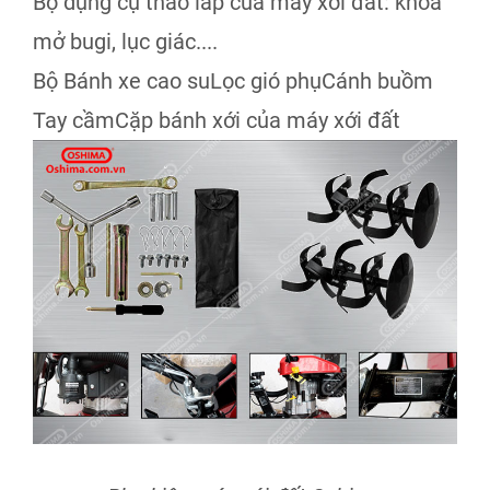
Bộ dụng cụ tháo lắp của máy xới đất: khóa
mở bugi, lục giác....
Bộ Bánh xe cao su
Lọc gió phụ
Cánh buồm
Tay cầm
Cặp bánh xới của máy xới đất