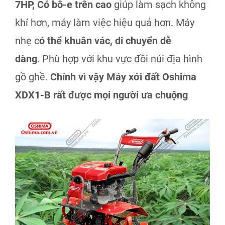
7HP, Có bô-e trên cao
giúp làm sạch không
khí hơn, máy làm việc hiệu quả hơn. Máy
nhẹ c
ó thể khuân vác, di chuyển dễ
dàng
. Phù hợp với khu vực đồi núi địa hình
gồ ghề.
Chính vì vậy
M
áy xới đất Oshima
XDX1-B rất được mọi người ưa chuộng