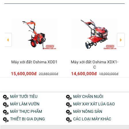
Máy xới đất Oshima XDD1
Máy xới đất Oshima XDX1-
Thêm vào giỏ
Thêm vào giỏ
C
15,600,000đ
14,600,000đ
20,880,000đ
18,000,000đ
MÁY TƯỚI TIÊU
MÁY CHĂN NUÔI
MÁY LÀM VƯỜN
MÁY XAY XÁT LÚA GẠO
MÁY THỰC PHẨM
MÁY NÔNG SẢN
THIẾT BỊ GIA DỤNG
CÁC LOẠI MÁY KHÁC