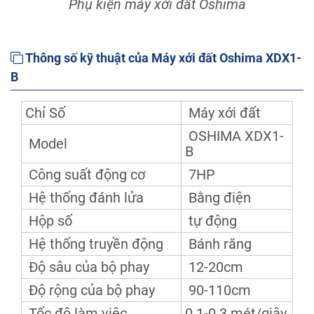
Phụ kiện máy xới đất Oshima
Thông số kỹ thuật của Máy xới đất Oshima XDX1-
B
Chỉ Số
Máy xới đất
OSHIMA XDX1-
Model
B
Công suất động cơ
7HP
Hệ thống đánh lửa
Bằng điện
Hộp số
tự động
Hệ thống truyền động
Bánh răng
Độ sâu của bộ phay
12-20cm
Độ rộng của bộ phay
90-110cm
Tốc độ làm việc
0.1-0.3 mét/giây