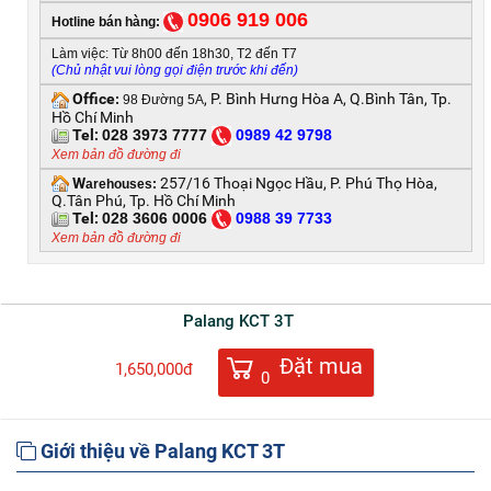
0906 919 006
Hotline bán hàng:
Làm việc: Từ 8h00 đến 18h30, T2 đến T7
(Chủ nhật vui lòng gọi điện trước khi đến)
Office
, P. Bình Hưng Hòa A, Q.Bình Tân, Tp.
:
98 Đường 5A
Hồ Chí Minh
Tel:
028 3973 7777
0
989 42 9798
Xem bản đồ đường đi
W
257/16 Thoại Ngọc Hầu, P. Phú Thọ Hòa,
arehouses:
Q.Tân Phú, Tp. Hồ Chí Minh
Tel:
028 3606 0006
0
988 39 7733
Xem bản đồ đường đi
Palang KCT 3T
Đặt mua
1,650,000đ
0
Giới thiệu về Palang KCT 3T