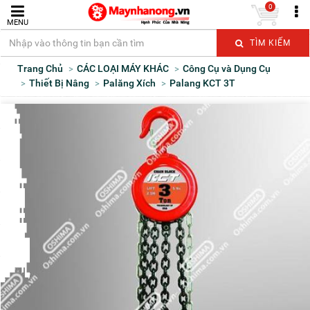
0
MENU
TÌM KIẾM
Trang Chủ
CÁC LOẠI MÁY KHÁC
Công Cụ và Dụng Cụ
Thiết Bị Nâng
Palăng Xích
Palang KCT 3T