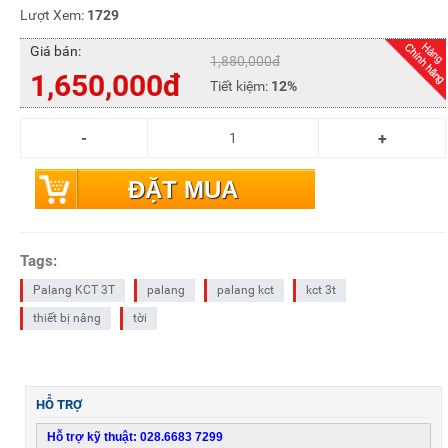
Lượt Xem:
1729
Giá bán:
1,880,000đ
1,650,000đ
Tiết kiệm:
12%
ĐẶT MUA
Tags:
Palang KCT 3T
palang
palang kct
kct 3t
thiết bị nâng
tời
HỖ TRỢ
Hỗ trợ kỹ thuật: 028.6683 7299