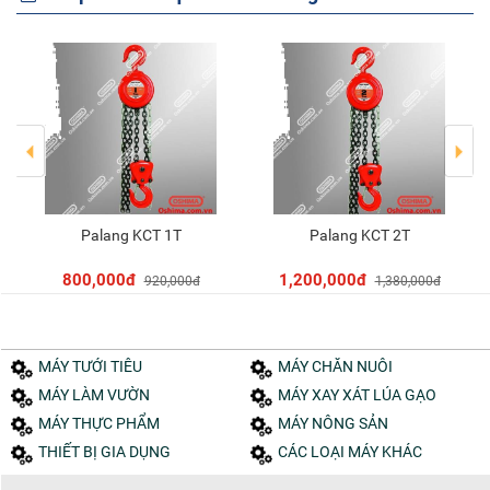
Palang KCT 1T
Palang KCT 2T
Thêm vào giỏ
Thêm vào giỏ
800,000đ
1,200,000đ
920,000đ
1,380,000đ
MÁY TƯỚI TIÊU
MÁY CHĂN NUÔI
MÁY LÀM VƯỜN
MÁY XAY XÁT LÚA GẠO
MÁY THỰC PHẨM
MÁY NÔNG SẢN
THIẾT BỊ GIA DỤNG
CÁC LOẠI MÁY KHÁC