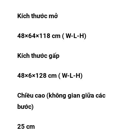
Kích thước mở
48×64×118 cm ( W-L-H)
Kích thước gấp
48×6×128 cm ( W-L-H)
Chiều cao (không gian giữa các
bước)
25 cm