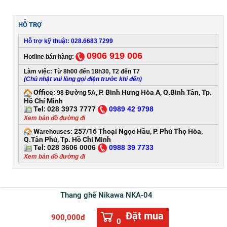
HỖ TRỢ
Hỗ trợ kỹ thuật: 028.6683 7299
0906 919 006
Hotline bán hàng:
Làm việc: Từ 8h00 đến 18h30, T2 đến T7
(Chủ nhật vui lòng gọi điện trước khi đến)
Office
, P. Bình Hưng Hòa A, Q.Bình Tân, Tp.
:
98 Đường 5A
Hồ Chí Minh
Tel:
028 3973 7777
0
989 42 9798
Xem bản đồ đường đi
W
257/16 Thoại Ngọc Hầu, P. Phú Thọ Hòa,
arehouses:
Q.Tân Phú, Tp. Hồ Chí Minh
Tel:
028 3606 0006
0
988 39 7733
Xem bản đồ đường đi
Thang ghế Nikawa NKA-04
Đặt mua
900,000đ
0