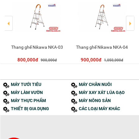
Thang ghế Nikawa NKA-03
Thang ghế Nikawa NKA-04
Thêm vào giỏ
Thêm vào giỏ
800,000đ
900,000đ
900,000đ
1,050,000đ
MÁY TƯỚI TIÊU
MÁY CHĂN NUÔI
MÁY LÀM VƯỜN
MÁY XAY XÁT LÚA GẠO
MÁY THỰC PHẨM
MÁY NÔNG SẢN
THIẾT BỊ GIA DỤNG
CÁC LOẠI MÁY KHÁC