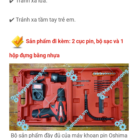
✔️ Tránh xa lửa.
✔️ Tránh xa tầm tay trẻ em.
​Sản phẩm đi kèm: 2 cục pin, bộ sạc và 1
hộp đựng bằng nhựa
Bộ sản phẩm đầy đủ của máy khoan pin Oshima