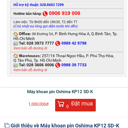
Hỗ trợ kỹ thuật: 028.6683 7299
0906 919 006
Hotline bán hàng:
Làm việc: Từ 8h00 đến 18h30, T2 đến T7
(Chủ nhật vui lòng gọi điện trước khi đến)
Office
, P. Bình Hưng Hòa A, Q.Bình Tân, Tp.
:
98 Đường 5A
Hồ Chí Minh
Tel:
028 3973 7777
0
989 42 9798
Xem bản đồ đường đi
W
257/16 Thoại Ngọc Hầu, P. Phú Thọ Hòa,
arehouses:
Q.Tân Phú, Tp. Hồ Chí Minh
Tel:
028 3606 0006
0
988 39 7733
Xem bản đồ đường đi
Máy khoan pin Oshima KP12 SD-K
Đặt mua
1,000,000đ
0
Giới thiệu về Máy khoan pin Oshima KP12 SD-K