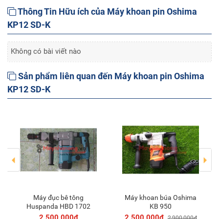
Thông Tin Hữu ích của Máy khoan pin Oshima
KP12 SD-K
Không có bài viết nào
Sản phẩm liên quan đến Máy khoan pin Oshima
KP12 SD-K
Máy khoan 3 chức năng
Máy đục bê tông
m vào giỏ
Thêm vào giỏ
Thêm và
950
Oshima K3CN26
Huspanda HBD
đ
1,200,000đ
2,200,00
2,900,000đ
1,700,000đ