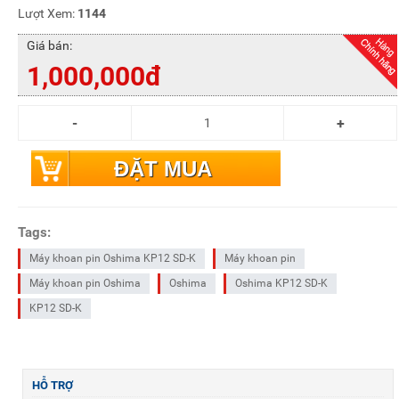
Lượt Xem:
1144
Giá bán:
1,000,000đ
ĐẶT MUA
Tags:
Máy khoan pin Oshima KP12 SD-K
Máy khoan pin
Máy khoan pin Oshima
Oshima
Oshima KP12 SD-K
KP12 SD-K
HỖ TRỢ