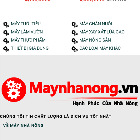
MÁY TƯỚI TIÊU
MÁY CHĂN NUÔI
MÁY LÀM VƯỜN
MÁY XAY XÁT LÚA GẠO
MÁY THỰC PHẨM
MÁY NÔNG SẢN
THIẾT BỊ GIA DỤNG
CÁC LOẠI MÁY KHÁC
CHÚNG TÔI TIN CHẤT LƯỢNG LÀ DỊCH VỤ TỐT NHẤT
VỀ MÁY NHÀ NÔNG