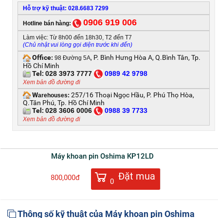
Hỗ trợ kỹ thuật: 028.6683 7299
0906 919 006
Hotline bán hàng:
Làm việc: Từ 8h00 đến 18h30, T2 đến T7
(Chủ nhật vui lòng gọi điện trước khi đến)
Office
, P. Bình Hưng Hòa A, Q.Bình Tân, Tp.
:
98 Đường 5A
Hồ Chí Minh
Tel:
028 3973 7777
0
989 42 9798
Xem bản đồ đường đi
W
257/16 Thoại Ngọc Hầu, P. Phú Thọ Hòa,
arehouses:
Q.Tân Phú, Tp. Hồ Chí Minh
Tel:
028 3606 0006
0
988 39 7733
Xem bản đồ đường đi
Máy khoan pin Oshima KP12LD
Đặt mua
800,000đ
0
Thông số kỹ thuật của Máy khoan pin Oshima