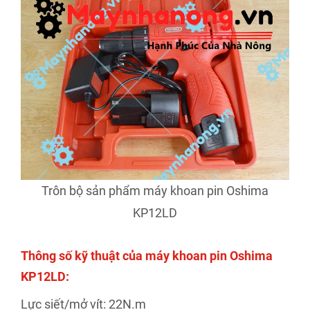
Trôn bộ sản phẩm máy khoan pin Oshima
KP12LD
Thông số kỹ thuật của máy khoan pin Oshima
KP12LD:
Lực siết/mở vít: 22N.m