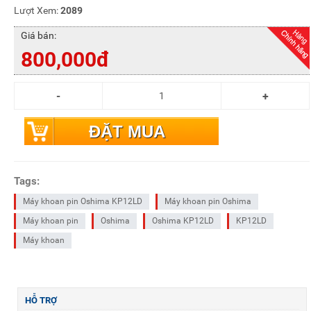
Lượt Xem:
2089
Giá bán:
800,000đ
ĐẶT MUA
Tags:
Máy khoan pin Oshima KP12LD
Máy khoan pin Oshima
Máy khoan pin
Oshima
Oshima KP12LD
KP12LD
Máy khoan
HỖ TRỢ