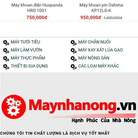
Máy khoan điện Huspanda
Máy khoan pin Oshima
Thêm vào giỏ
Thêm vào giỏ
HRD 1001
KP12LD-K
750,000đ
950,000đ
1,400,000đ
MÁY TƯỚI TIÊU
MÁY CHĂN NUÔI
MÁY LÀM VƯỜN
MÁY XAY XÁT LÚA GẠO
MÁY THỰC PHẨM
MÁY NÔNG SẢN
THIẾT BỊ GIA DỤNG
CÁC LOẠI MÁY KHÁC
CHÚNG TÔI TIN CHẤT LƯỢNG LÀ DỊCH VỤ TỐT NHẤT